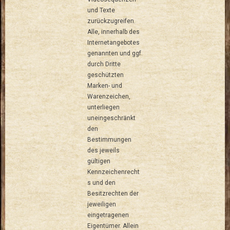
und Texte
zurückzugreifen.
Alle, innerhalb des
Internetangebotes
genannten und ggf.
durch Dritte
geschützten
Marken- und
Warenzeichen,
unterliegen
uneingeschränkt
den
Bestimmungen
des jeweils
gültigen
Kennzeichenrecht
s und den
Besitzrechten der
jeweiligen
eingetragenen
Eigentümer. Allein