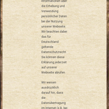
Informationen über
die Erhebung und
Verwendung
persönlicher Daten
bei der Nutzung
unserer Webseite.
Wir beachten dabei
das für
Deutschland
geltende
Datenschutzrecht.
Sie können diese
Erklärung jederzeit
auf unserer
Webseite abrufen.
Wir weisen
ausdrücklich
darauf hin, dass
die
Datenübertragung
im Internet (z.B. bei