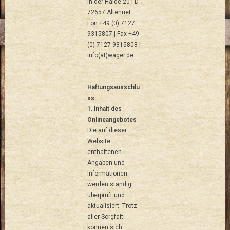
In der Halde 20 | D
72657 Altenriet
Fon +49 (0) 7127
9315807 | Fax +49
(0) 7127 9315808 |
info(at)wager.de
Haftungsausschlu
ss:
1. Inhalt des
Onlineangebotes
Die auf dieser
Website
enthaltenen
Angaben und
Informationen
werden ständig
überprüft und
aktualisiert. Trotz
aller Sorgfalt
können sich