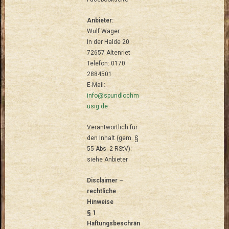
Anbieter:
Wulf Wager
In der Halde 20
72657 Altenriet
Telefon: 0170
2884501
E-Mail:
info@spundlochm
usig.de
Verantwortlich für
den Inhalt (gem. §
55 Abs. 2 RStV):
siehe Anbieter
Disclaimer –
rechtliche
Hinweise
§ 1
Haftungsbeschrän