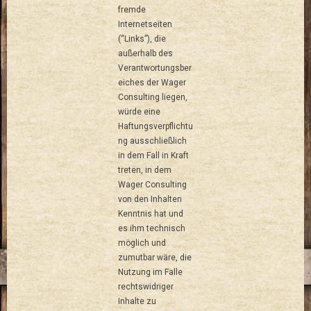
fremde
Internetseiten
(“Links”), die
außerhalb des
Verantwortungsber
eiches der Wager
Consulting liegen,
würde eine
Haftungsverpflichtu
ng ausschließlich
in dem Fall in Kraft
treten, in dem
Wager Consulting
von den Inhalten
Kenntnis hat und
es ihm technisch
möglich und
zumutbar wäre, die
Nutzung im Falle
rechtswidriger
Inhalte zu