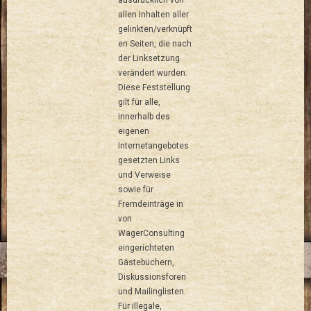
ausdrücklich von
allen Inhalten aller
gelinkten/verknüpft
en Seiten, die nach
der Linksetzung
verändert wurden.
Diese Feststellung
gilt für alle,
innerhalb des
eigenen
Internetangebotes
gesetzten Links
und Verweise
sowie für
Fremdeinträge in
von
WagerConsulting
eingerichteten
Gästebüchern,
Diskussionsforen
und Mailinglisten.
Für illegale,